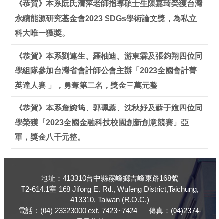
《恭賀》本系阮氏清萍老師指導碩士生陳嘉琦榮獲台灣
永續能源研究基金會2023 SDGs學術論文獎，為私立
科大唯一獲獎。
《恭賀》本系劉連生、羅柚迪、游東霖及張鈞翔四位同
學組隊參加台灣省會計師公會主辦「2023全國會計菁
英達人賽 」，勇奪第二名，獎金三萬元整
《恭賀》本系詹婉筠、郭珮蓁、沈秋妤及蘇于媗四位同
學榮獲「2023全國金融科技校園創新創意競賽」亞
軍，獎金八千元整。
地址：413310台中縣霧峰鄉吉峰東路168號
T2-614.1室 168 Jifong E. Rd., Wufeng District,Taichung,
413310, Taiwan (R.O.C.)
電話：(04) 23323000 ext. 7423~7424 ｜ 傳真：(04)2374-