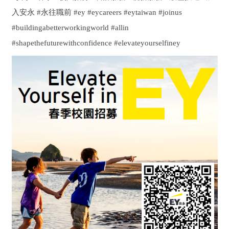
入安永 #永往職前 #ey #eycareers #eytaiwan #joinus
#buildingabetterworkingworld #allin
#shapethefuturewithconfidence #elevateyourselfiney