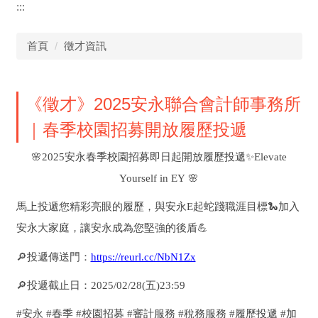
:::
首頁
徵才資訊
《徵才》2025安永聯合會計師事務所
｜春季校園招募開放履歷投遞
🌸
2025
安永春季校園招募即日起開放履歷投遞
✨
Elevate
Yourself in EY
🌸
馬上投遞您精彩亮眼的履歷，與安永E起蛇踐職涯目標
🐍
加入
安永大家庭，讓安永成為您堅強的後盾
💪
🔎
投遞傳送門：
https://reurl.cc/NbN1Zx
🔎
投遞截止日：2025/02/28(五)23:59
#
安永 #春季 #校園招募 #審計服務 #稅務服務 #履歷投遞 #加