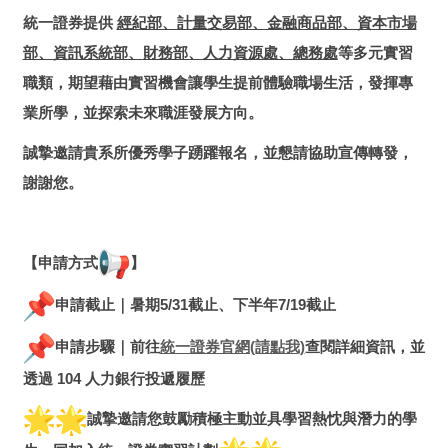
統一證券提供
經紀部、計量交易部、金融商品部、資本市場
部、資訊系統部、
財務部、人力資源處、總務處
等多元實習
職類，
期望藉由實習機會讓學生提前體驗職場生活，發揮專
業所學，
並探索未來職涯發展方向。
誠摯邀請貴系所優秀學子踴躍報名，並懇請協助宣傳轉發，
謝謝您。
【申請方式
】
申請截止｜暑期5/31截止、下半年7/19截止
申請步驟｜前往
統一證券官網(請點我)
查閱詳細資訊，並
透過 104 人力銀行投遞履歷
誠摯邀請您鼓勵積極主動並具學習熱忱與潛力的學