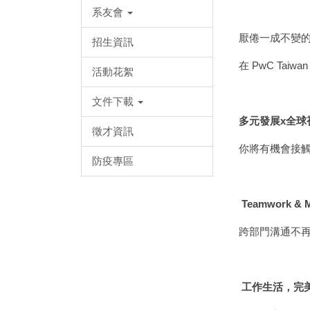
系友會
厭倦一成不變
招生資訊
在 PwC Ta
活動花絮
文件下載
多元發展x全球
徵才資訊
你將有機會接
防疫專區
Teamwork & M
跨部門溝通不
工作生活，完