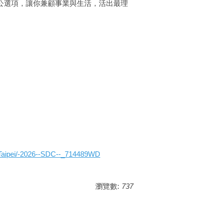
公選項，
讓你兼顧事業與生活，活出最理
ipei/-
2026--SDC--_714489WD
瀏覽數:
737