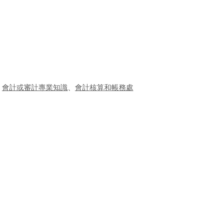
、
會計或審計專業知識
、
會計核算和帳務處