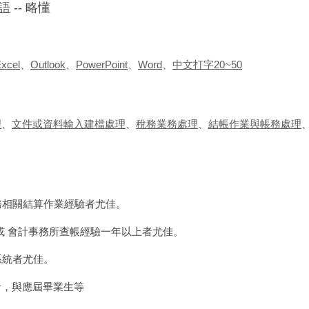
語
-- 略懂
xcel
、
Outlook
、
PowerPoint
、
Word
、
中文打字20~50
理
、
文件或資料輸入建檔處理
、
稅務業務處理
、
結帳作業與帳務處理
稅務相關結算作業經驗者尤佳。
上 或 會計事務所查帳經驗一年以上者尤佳。
益系統者尤佳。
者，與應屆畢業生等