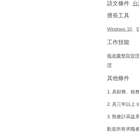
語文條件
台
擅長工具
Windows 10
、
E
工作技能
報表彙整與管
理
其他條件
1. 具財務、
2. 具三年以
3. 熟會計高
歡迎所有求職