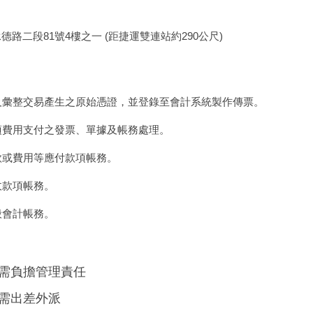
路二段81號4樓之一 (距捷運雙連站約290公尺)
錄及彙整交易產生之原始憑證，並登錄至會計系統製作傳票。
各項費用支付之發票、單據及帳務處理。
貨款或費用等應付款項帳務。
應收款項帳務。
一般會計帳務。
。
需負擔管理責任
需出差外派