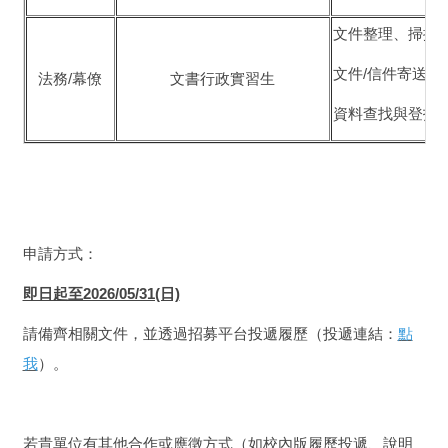
文件整理、掃描
文件/信件寄送與
法務/幕僚
文書行政實習生
資料查找與登打
申請方式：
即日起至2026/05/31(日)
請備齊相關文件，並透過招募平台投遞履歷（投遞連結：
點
我
）。
若貴單位有其他合作或應徵方式（如校內版履歷投遞、
說明