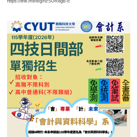
https://line.me/ti/g/hzSUR8gBTc