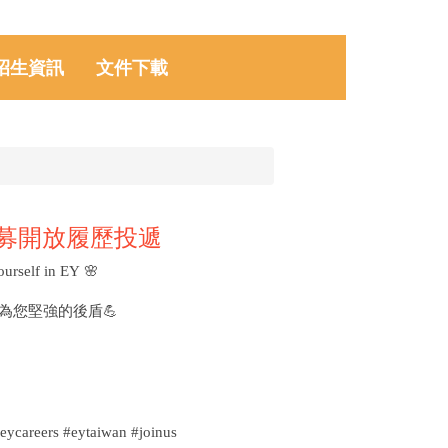
招生資訊
文件下載
招募開放履歷投遞
ourself in EY
🌸
為您堅強的後盾
💪
s #eytaiwan #joinus