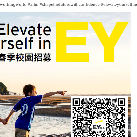
rworkingworld #allin #shapethefuturewithconfidence #elevateyourselfin