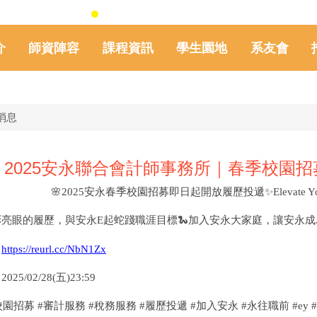
介
師資陣容
課程資訊
學生園地
系友會
消息
》2025安永聯合會計師事務所｜春季校園
🌸
2025
安永春季校園招募即日起開放履歷投遞
✨
Elevate Y
彩亮眼的履歷，與安永E起蛇踐職涯目標
🐍
加入安永大家庭，讓安永成
：
https://reurl.cc/NbN1Zx
5/02/28(五)23:59
園招募 #審計服務 #稅務服務 #履歷投遞 #加入安永 #永往職前 #ey #eycareer