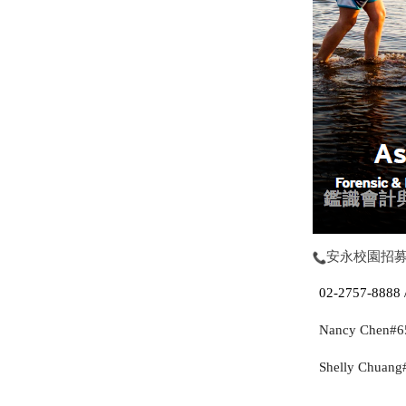
安永校園招
02-2757-8888 
Nancy Chen#6
Shelly Chuang