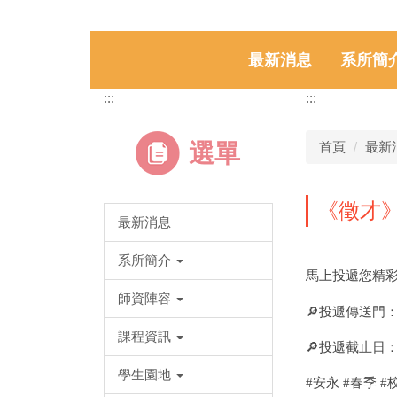
最新消息
系所簡
:::
:::
選單
首頁
最新
《徵才
最新消息
系所簡介
馬上投遞您精
師資陣容
🔎
投遞傳送門
課程資訊
🔎
投遞截止日：202
學生園地
#
安永 #春季 #校