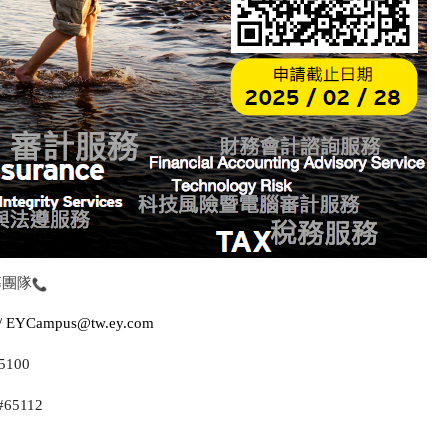
募團隊
/
EYCampus@tw.ey.com
5100
#65112